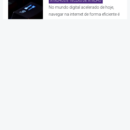
ATALHOS E TECLAS DE ATALHO
No mundo digital acelerado de hoje,
navegar na internet de forma eficiente é
essencial para aumentar a
produtividade. Dominar os atalhos
essenciais do navegador pode ajudar a
otimizar seu fluxo de trabalho e economizar t...
Mantenha-se à frente do jogo: Truques de
atalho do navegador que você precisa
experimentar
ATALHOS E TECLAS DE ATALHO
Prepare-se para revolucionar sua
experiência de navegação com esses
avançados truques de atalho do
navegador. Diga adeus às tarefas
demoradas e olá aos atalhos que
aumentam a eficiência e levarão suas habilidades de nave...